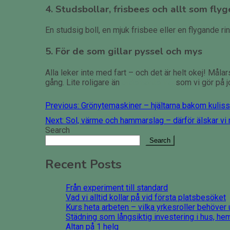
4. Studsbollar, frisbees och allt som flyg
En studsig boll, en mjuk frisbee eller en flygande rin
5. För de som gillar pyssel och mys
Alla leker inte med fart – och det är helt okej! Mål
gång. Lite roligare än
orderhantering
som vi gör på j
Post
Previous:
Grönytemaskiner – hjältarna bakom kulis
navigation
Next:
Sol, värme och hammarslag – därför älskar v
Search
Search
Recent Posts
Från experiment till standard
Vad vi alltid kollar på vid första platsbesöket
Kurs heta arbeten – vilka yrkesroller behöver 
Städning som långsiktig investering i hus, he
Altan på 1 helg