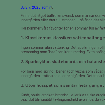
July 7, 2025
admin
0
Finns det något bättre än svensk sommar när den vis
innergården eller drar till stranden – så finns det all
Här kommer våra favoriter för en sommar full av fart,
1. Klassikernas klassiker: vattenballonge
Ingen sommar utan vattenkrig. Det spelar ingen roll
presenning som “bas” och kör turnering. Extra poäng t
2. Sparkcyklar, skateboards och balansl
För barn med spring i benen (och vuxna som vågar,
innergården, trottoaren eller skolgården. Det tränar 
3. Utomhusspel som samlar hela gänget
Kubb, boule, crocket, brännboll eller klassiska dragk
oss: det blir snabbt tävlingsinstinkt även hos de vu