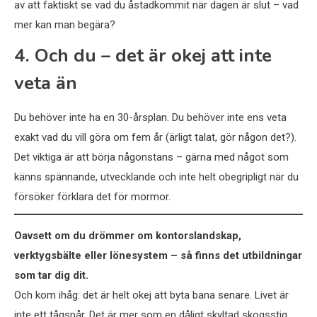
av att faktiskt se vad du åstadkommit när dagen är slut – vad
mer kan man begära?
4. Och du – det är okej att inte
veta än
Du behöver inte ha en 30-årsplan. Du behöver inte ens veta
exakt vad du vill göra om fem år (ärligt talat, gör någon det?).
Det viktiga är att börja någonstans – gärna med något som
känns spännande, utvecklande och inte helt obegripligt när du
försöker förklara det för mormor.
Oavsett om du drömmer om kontorslandskap,
verktygsbälte eller lönesystem – så finns det utbildningar
som tar dig dit.
Och kom ihåg: det är helt okej att byta bana senare. Livet är
inte ett tågspår. Det är mer som en dåligt skyltad skogsstig