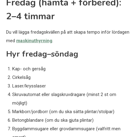
Fredag (hämta + förbered):
2–4 timmar
Du vill lägga fredagskvällen på att skapa tempo inför lördagen
med
maskinuthyrning
.
Hyr fredag–söndag
Kap- och gersåg
Cirkelsåg
Laser/krysslaser
Skruvautomat eller slagskruvdragare (minst 2 st om
möjligt)
Markborr/jordborr (om du ska sätta plintar/stolpar)
Betongblandare (om du ska gjuta plintar)
Byggdammsugare eller grovdammsugare (valfritt men