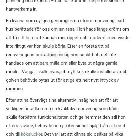
planering och expertis – och här kommer de professionella
hantverkarna in.
En kvinna som nyligen genomgick en större renovering i sitt
hus berättade för oss om sin resa. Hon hade länge drömt om
att få sitt hem att kännas mer öppet och modernt, men visste
inte riktigt var hon skulle börja. Efter en första titt på
renoveringens omfattning insåg hon snabbt att det inte
handlade om att bara måla om eller byta ut några gamla
möbler. Väggar skulle rivas, ett nytt kök skulle installeras, och
golven behövde bytas ut för att ge ett helt nytt intryck av
rummen.
Efter att ha övervägt sina alternativ, insåg hon att för att
verkligen åstadkomma en kvalitativ renovering som både
skulle förbättra funktionaliteten och ge hemmet den stil hon
eftersträvade, behövde hon professionell hjälp från allt med
golv till
köksluckor
. Det var lätt att känna sig osäker på vilka