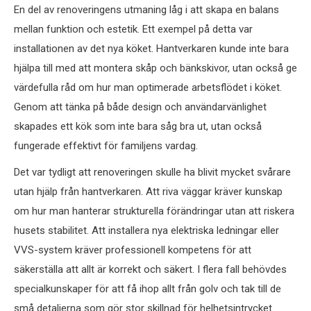
En del av renoveringens utmaning låg i att skapa en balans
mellan funktion och estetik. Ett exempel på detta var
installationen av det nya köket. Hantverkaren kunde inte bara
hjälpa till med att montera skåp och bänkskivor, utan också ge
värdefulla råd om hur man optimerade arbetsflödet i köket.
Genom att tänka på både design och användarvänlighet
skapades ett kök som inte bara såg bra ut, utan också
fungerade effektivt för familjens vardag.
Det var tydligt att renoveringen skulle ha blivit mycket svårare
utan hjälp från hantverkaren. Att riva väggar kräver kunskap
om hur man hanterar strukturella förändringar utan att riskera
husets stabilitet. Att installera nya elektriska ledningar eller
VVS-system kräver professionell kompetens för att
säkerställa att allt är korrekt och säkert. I flera fall behövdes
specialkunskaper för att få ihop allt från golv och tak till de
små detaljerna som gör stor skillnad för helhetsintrycket.